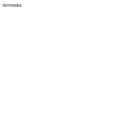
slovensku